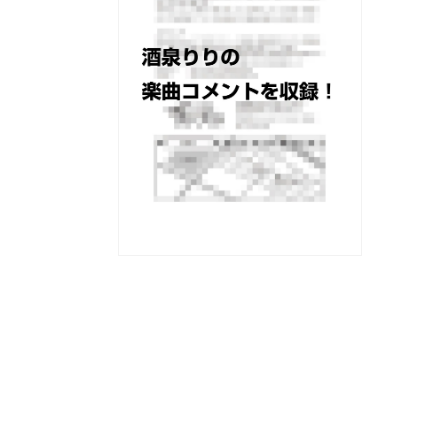
メ
メ
デ
デ
ィ
ィ
ア
ア
(2)
(3)
を
を
開
開
く
く
モ
ー
ダ
ル
で
メ
デ
ィ
ア
(4)
を