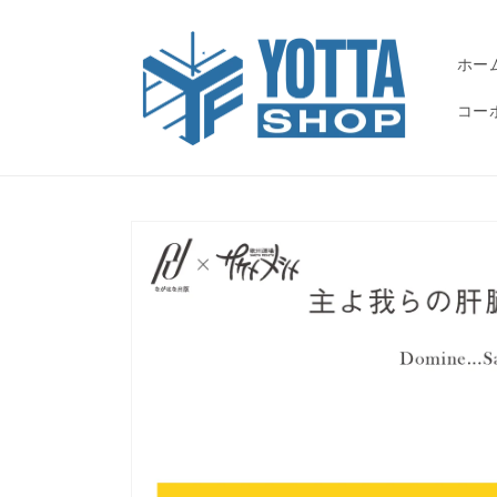
コンテ
ンツに
進む
ホー
コー
商品情
報にス
キップ