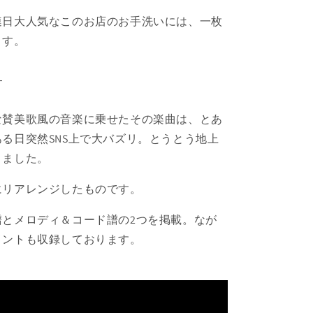
連日大人気なこのお店のお手洗いには、一枚
ます。
―
な賛美歌風の音楽に乗せたその楽曲は、とあ
る日突然SNS上で大バズリ。とうとう地上
りました。
にリアレンジしたものです。
とメロディ＆コード譜の2つを掲載。
なが
メントも収録しております。