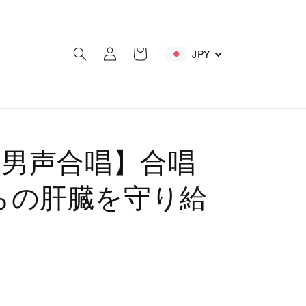
ロ
カ
グ
ー
JPY
イ
ト
ン
【男声合唱】合唱
らの肝臓を守り給