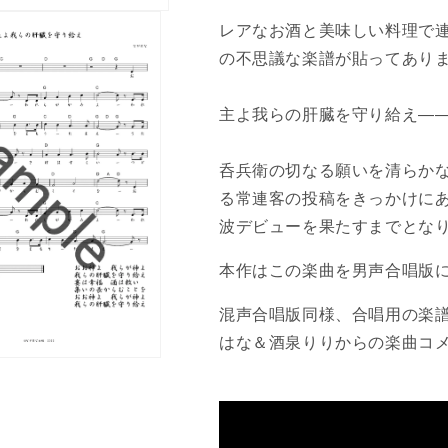
臓
臓
レアなお酒と美味しい料理で
を
を
の不思議な楽譜が貼ってあり
守
守
り
り
主よ我らの肝臓を守り給え―
給
給
え」
え」
の
の
呑兵衛の切なる願いを清らか
数
数
る常連客の投稿をきっかけにあ
量
量
波デビューを果たすまでとな
を
を
減
増
本作はこの楽曲を男声合唱版
ら
や
す
す
混声合唱版同様、合唱用の楽譜
はな＆酒泉りりからの楽曲コ