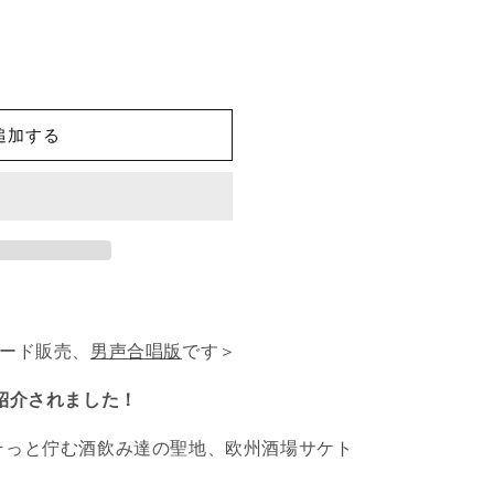
追加する
ロード販売、
男声合唱版
です＞
びで紹介されました！
そっと佇む酒飲み達の聖地、欧州酒場サケト