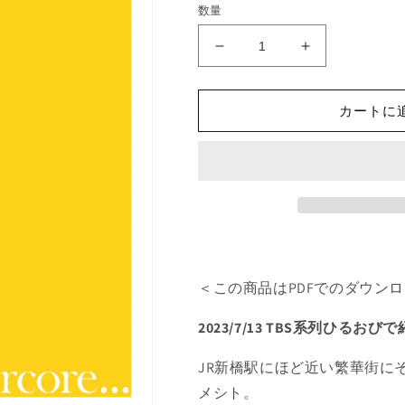
価
数量
格
＜
＜
PDF
PDF
版
版
カートに
＞
＞
【男
【男
声
声
合
合
唱】
唱】
合
合
唱
唱
曲
曲
＜この商品はPDFでのダウン
「主
「主
よ
よ
2023/7/13 TBS系列ひるお
我
我
ら
ら
JR新橋駅にほど近い繁華街に
の
の
メシト。
肝
肝