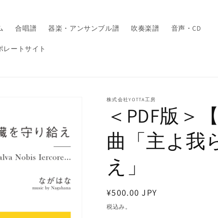
ム
合唱譜
器楽・アンサンブル譜
吹奏楽譜
音声・CD
ポレートサイト
株式会社YOTTA工房
＜PDF版＞
曲「主よ我
え」
通
¥500.00 JPY
常
税込み。