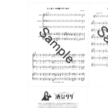
モ
ー
ダ
ル
で
メ
デ
ィ
ア
(1)
を
開
く
モ
モ
ー
ー
ダ
ダ
ル
ル
で
で